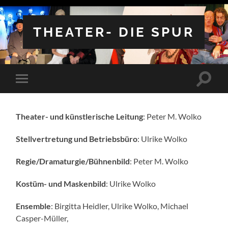
THEATER- DIE SPUR
Suchfe
Mobile-
ein-/a
Menü
ein-/ausblenden
Theater- und künstlerische Leitung
: Peter M. Wolko
Stellvertretung und Betriebsbüro
: Ulrike Wolko
Regie/Dramaturgie/Bühnenbild
: Peter M. Wolko
Kostüm- und Maskenbild
: Ulrike Wolko
Ensemble
: Birgitta Heidler, Ulrike Wolko, Michael
Casper-Müller,