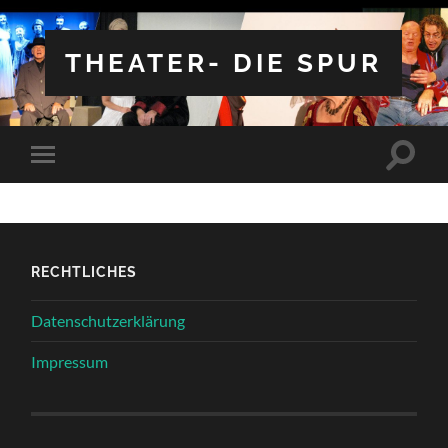
THEATER- DIE SPUR
Suchfe
Mobile-
ein-/a
Menü
ein-/ausblenden
RECHTLICHES
Datenschutzerklärung
Impressum