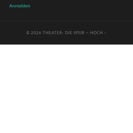
Anmelden
© 2026
THEATER- DIE SPUR
—
HOCH ↑